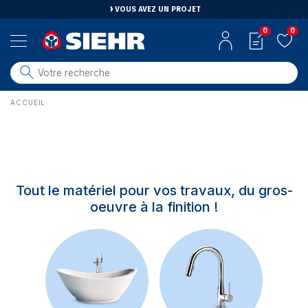
VOUS AVEZ UN PROJET
0
0
salle de bain
ACCUEIL
carrelage
outillage
photovoltaïque
matériaux
Tout le matériel pour vos travaux, du gros-
aménagement
oeuvre à la finition !