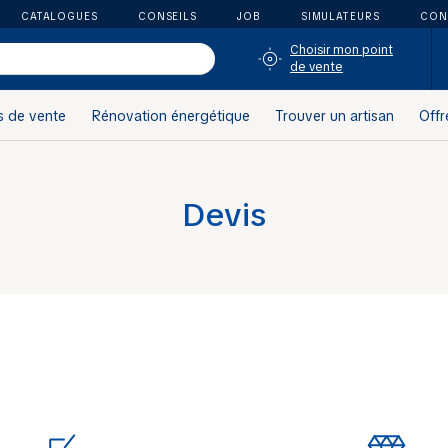
CATALOGUES
CONSEILS
JOB
SIMULATEURS
CON
Choisir mon point
de vente
s de vente
Rénovation énergétique
Trouver un artisan
Offr
Devis