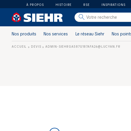
À PROPOS
HISTOIRE
RSE
INSPIRATIONS
salle de bain
carrelage
Nos produits
Nos services
Le réseau Siehr
Nos point
outillage
ACCUEIL
DEVIS
ADMIN-SIEHRGA587G187AFA26@LUCYAN.FR
»
»
photovoltaïque
matériaux
aménagement