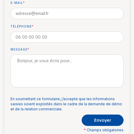
E-MAIL
*
Veuillez
TÉLÉPHONE
*
laisser
ce
champ
MESSAGE
*
vide.
En soumettant ce formulaire, j’accepte que les informations
saisies soient exploités dans le cadre de la demande de démo
et de la relation commerciale.
Envoyer
*
Champs obligatoires