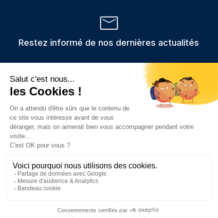
Restez informé de nos dernières actualités
Veuillez
Les informations recueillies via ce formulaire sont stockées et
utilisées uniquement pour traiter votre demande,
laisser
conformément au RGPD.
ce
champ
vide.