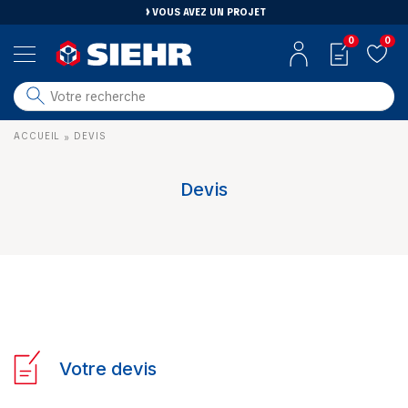
VOUS AVEZ UN PROJET
0
0
salle de bain
ACCUEIL
DEVIS
»
carrelage
outillage
Devis
photovoltaïque
matériaux
aménagement
Votre devis