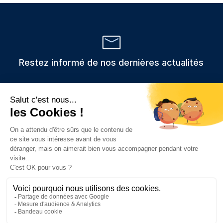
Restez informé de nos dernières actualités
Veuillez
Les informations recueillies via ce formulaire sont stockées et
utilisées uniquement pour traiter votre demande,
laisser
conformément au RGPD.
ce
champ
vide.