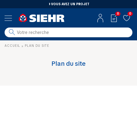
VOUS AVEZ UN PROJET
0
0
salle de bain
ACCUEIL
PLAN DU SITE
»
carrelage
outillage
Plan du site
photovoltaïque
matériaux
aménagement