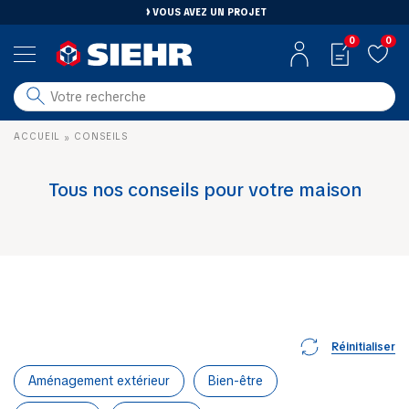
VOUS AVEZ UN PROJET
0
0
salle de bain
ACCUEIL
CONSEILS
»
carrelage
outillage
Tous nos conseils pour votre maison
photovoltaïque
matériaux
aménagement
Réinitialiser
Aménagement extérieur
Bien-être