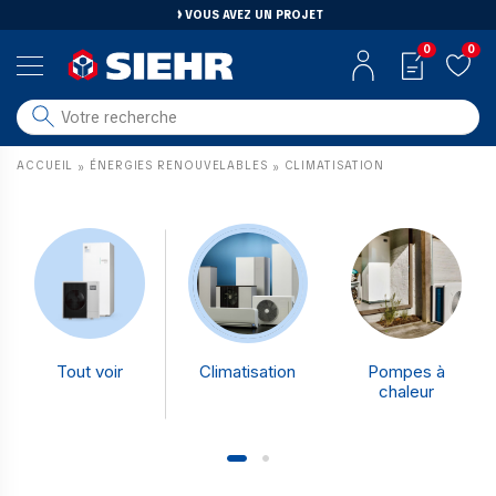
VOUS AVEZ UN PROJET
0
0
salle de bain
ACCUEIL
ÉNERGIES RENOUVELABLES
CLIMATISATION
»
»
carrelage
outillage
photovoltaïque
matériaux
aménagement
Tout voir
Climatisation
Pompes à
chaleur