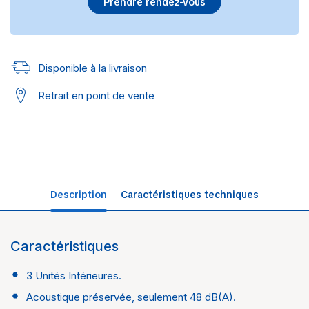
Prendre rendez-vous
Disponible à la livraison
Retrait en point de vente
Description
Caractéristiques techniques
Caractéristiques
Univers
Climatisation
3 Unités Intérieures.
Marque
Atlantic
Acoustique préservée, seulement 48 dB(A).