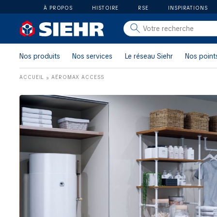
À PROPOS
HISTOIRE
RSE
INSPIRATIONS
salle de bain
carrelage
Nos produits
Nos services
Le réseau Siehr
Nos point
outillage
ACCUEIL
AÉROMAX ACCESS
»
photovoltaïque
matériaux
aménagement