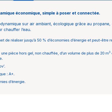
namique économique, simple à poser et connectée.
CE the
ynamique sur air ambiant, écologique grâce au propane, qu
Therm
r chauffer l’eau.
 de réaliser jusqu’à 50 % d’économies d’énergie et peut-être re
3
ans une pièce hors gel, non chauffée, d’un volume de plus de 20 m
e.
ov’.
que : A+.
ies d’énergie.