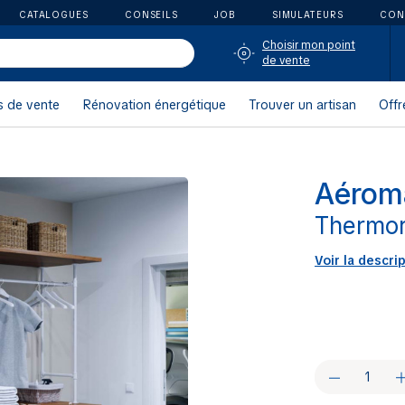
CATALOGUES
CONSEILS
JOB
SIMULATEURS
CON
Choisir mon point
de vente
s de vente
Rénovation énergétique
Trouver un artisan
Offr
Aérom
Thermo
Voir la descri