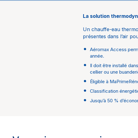
La solution thermody
Univers
Un chauffe-eau thermod
Marque
présentes dans l’air pou
Aéromax Access permet
année.
Il doit être installé d
cellier ou une buanderi
Éligible à MaPrimeRén
Classification énergéti
Jusqu’à 50 % d’économ