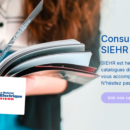
Consul
SIEHR
SIEHR est he
catalogues di
vous accompa
N’hésitez pas
Voir nos c