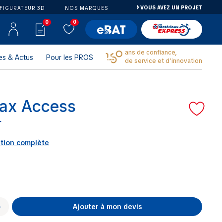
VOUS AVEZ UN PROJET
FIGURATEUR 3D
NOS MARQUES
0
0
ans de confiance,
es & Actus
Pour les PROS
de service et d’innovation
ax Access
r
ption complète
Ajouter à mon devis