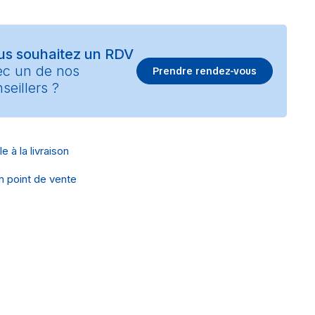
us souhaitez un RDV
ec un de nos
Prendre rendez-vous
seillers ?
e à la livraison
en point de vente