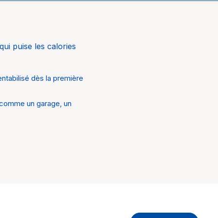
rmodynamique
i puise les calories
or
ntabilisé dès la première
comme un garage, un