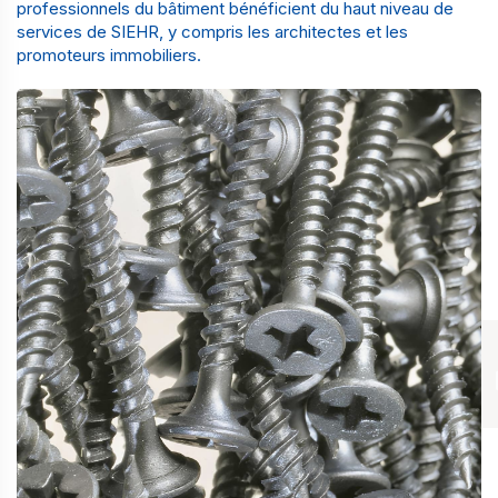
professionnels du bâtiment bénéficient du haut niveau de
services de SIEHR, y compris les
architectes
et les
promoteurs immobiliers
.