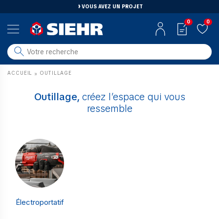
VOUS AVEZ UN PROJET
0
0
salle de bain
ACCUEIL
OUTILLAGE
»
carrelage
outillage
Outillage,
créez l’espace qui vous
ressemble
photovoltaïque
matériaux
aménagement
Électroportatif