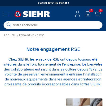
VOUS AVEZ UN PROJET
0
0
salle de bain
ACCUEIL
ENGAGEMENT RSE
»
carrelage
outillage
Notre engagement RSE
photovoltaïque
Chez SIEHR, les enjeux de RSE ont depuis toujours été
matériaux
intégrés dans le fonctionnement de l’entreprise. Le bien-être
aménagement
des collaborateurs est inscrit dans sa culture depuis 1872. La
volonté de préserver l’environnement a entraîné l’installation
de nouveaux équipements dans les agences et l’intégration
croissante de produits écoresponsables dans l’offre SIEHR.