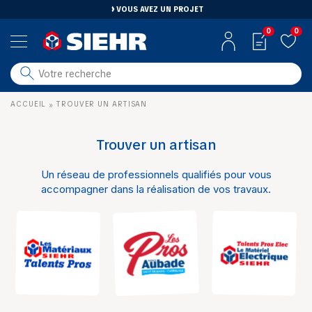
VOUS AVEZ UN PROJET
0
0
salle de bain
ACCUEIL
TROUVER UN ARTISAN
»
carrelage
outillage
Trouver un artisan
photovoltaïque
Un réseau de professionnels qualifiés pour vous
matériaux
accompagner dans la réalisation de vos travaux.
aménagement