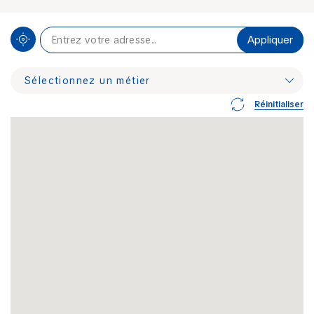
Sélectionnez un métier
Réinitialiser
Carreleur
Charpentier
Chauffagiste
Couvreur / Zingueur
Entreprise de rénovation
Façadier
Maçon
Paysagiste
Plaquiste / Plâtrier
Plombier - Rénovation de salle de bains
Électricien