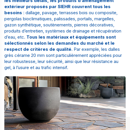
les meilleurs délais, les produits d’aménagement
extérieur proposés par SIEHR couvrent tous les
besoins
: dallage, pavage, terrasses bois ou composite,
pergolas bioclimatiques, palissades, portails, margelles,
gazon synthétique, soutènements, pierres décoratives,
produits d’entretien, systèmes de drainage et récupération
d’eau, etc.
Tous les matériaux et équipements sont
sélectionnés selon les demandes du marché et le
respect de critères de qualité
. Par exemple, les dalles
grès cérame 20 mm sont particulièrement appréciées pour
leur robustesse, leur sécurité, ainsi que leur résistance au
gel, à l’usure et au trafic intensif.