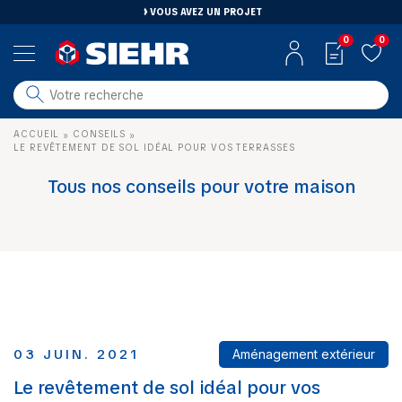
VOUS AVEZ UN PROJET
0
0
salle de bain
ACCUEIL
CONSEILS
»
»
carrelage
LE REVÊTEMENT DE SOL IDÉAL POUR VOS TERRASSES
outillage
Tous nos conseils pour votre maison
photovoltaïque
matériaux
aménagement
03 JUIN. 2021
Aménagement extérieur
Le revêtement de sol idéal pour vos