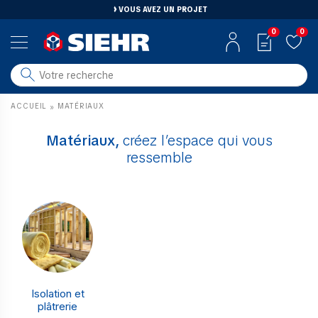
VOUS AVEZ UN PROJET
0
0
salle de bain
ACCUEIL
MATÉRIAUX
»
carrelage
outillage
Matériaux,
créez l’espace qui vous
ressemble
photovoltaïque
matériaux
aménagement
Isolation et
plâtrerie