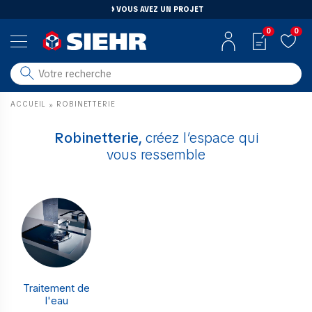
VOUS AVEZ UN PROJET
0
0
salle de bain
ACCUEIL
ROBINETTERIE
»
carrelage
outillage
Robinetterie,
créez l’espace qui
vous ressemble
photovoltaïque
matériaux
aménagement
Traitement de
l'eau