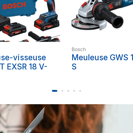
Bosch
use-visseuse
Meuleuse GWS 
T EXSR 18 V-
S