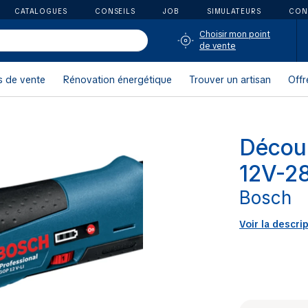
CATALOGUES
CONSEILS
JOB
SIMULATEURS
CON
Choisir mon point
de vente
s de vente
Rénovation énergétique
Trouver un artisan
Offr
Décou
12V-2
Bosch
Voir la descri