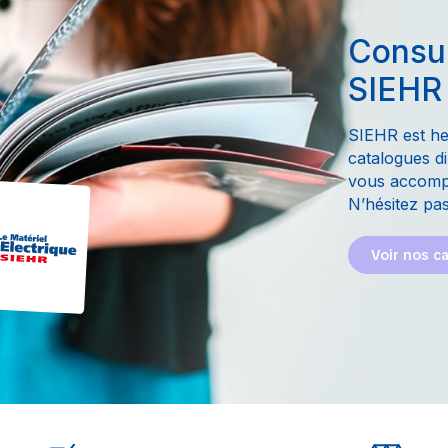
Consul
SIEHR
SIEHR est he
catalogues di
vous accompa
N’hésitez pas
Voir nos c