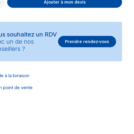
Ajouter à mon devis
us souhaitez un RDV
ec un de nos
Prendre rendez-vous
seillers ?
e à la livraison
en point de vente