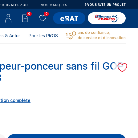
VOUS AVEZ UN PROJET
FIGURATEUR 3D
NOS MARQUES
0
0
ans de confiance,
es & Actus
Pour les PROS
de service et d’innovation
peur-ponceur sans fil GOP
8
ption complète