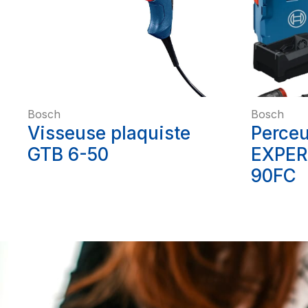
Bosch
Bosch
Visseuse plaquiste
Perce
GTB 6-50
EXPER
90FC