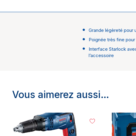
Grande légèreté pour un
Univers
Poignée très fine pour
Marque
Interface Starlock ave
l’accessoire
Vous aimerez aussi…