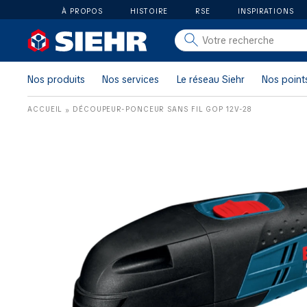
À PROPOS
HISTOIRE
RSE
INSPIRATIONS
salle de bain
carrelage
Nos produits
Nos services
Le réseau Siehr
Nos point
outillage
ACCUEIL
DÉCOUPEUR-PONCEUR SANS FIL GOP 12V-28
»
photovoltaïque
matériaux
aménagement