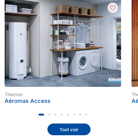
Thermor
Th
Aéromax Access
Aé
Tout voir