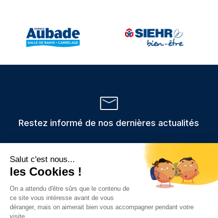
Restez informé de nos dernières actualités
Veuillez
Les informations recueillies via ce formulaire sont stockées et
utilisées uniquement pour traiter votre demande,
laisser
conformément au RGPD.
ce
champ
vide.