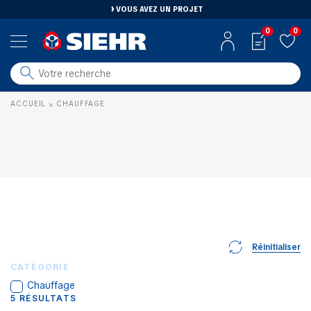
VOUS AVEZ UN PROJET
0
0
salle de bain
ACCUEIL
CHAUFFAGE
»
carrelage
outillage
photovoltaïque
matériaux
aménagement
Réinitialiser
CATÉGORIE
Chauffage
5
RÉSULTATS