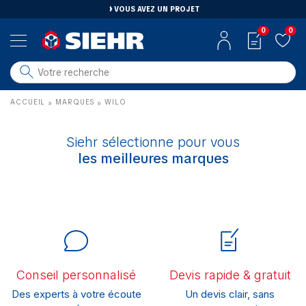
VOUS AVEZ UN PROJET
0
0
salle de bain
ACCUEIL
MARQUES
WILO
»
»
carrelage
outillage
Siehr sélectionne pour vous
photovoltaïque
les meilleures marques
matériaux
aménagement
Conseil personnalisé
Devis rapide & gratuit
Des experts à votre écoute
Un devis clair, sans