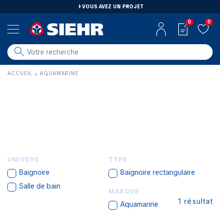
VOUS AVEZ UN PROJET
0
0
salle de bain
ACCUEIL
AQUAMARINE
»
carrelage
outillage
photovoltaïque
matériaux
aménagement
UNIVERS
TYPE
Baignoire
Baignoire rectangulaire
Salle de bain
MARQUE
1
résultat
Aquamarine