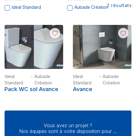
2
résultats
Ideal Standard
Aubade Création
Ideal
-
Aubade
Ideal
-
Aubade
Standard
Création
Standard
Création
Pack WC sol Avance
Avance
Vous avez un projet ?
Nos équipes sont à votre disposition pour …