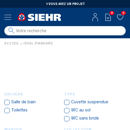
VOUS AVEZ UN PROJET
0
0
salle de bain
ACCUEIL
IDEAL STANDARD
»
carrelage
outillage
photovoltaïque
matériaux
aménagement
UNIVERS
TYPE
Salle de bain
Cuvette suspendue
Toilettes
WC au sol
WC sans bride
MARQUE
COLLECTION