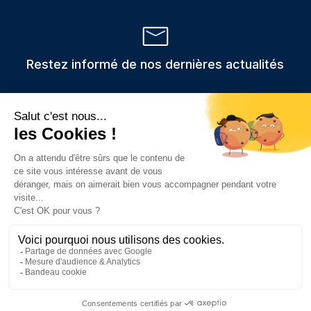
Restez informé de nos dernières actualités
Veuillez
Les informations recueillies via ce formulaire sont stockées et
utilisées uniquement pour traiter votre demande,
laisser
conformément au RGPD.
ce
champ
vide.