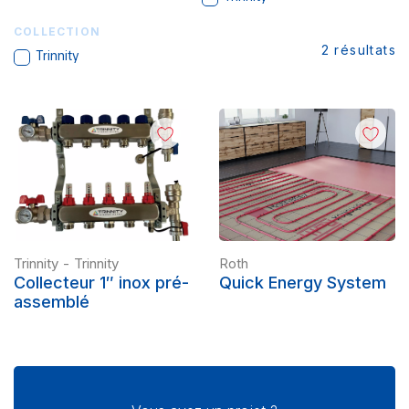
COLLECTION
2
résultats
Trinnity
Trinnity
-
Trinnity
Roth
Collecteur 1″ inox pré-
Quick Energy System
assemblé