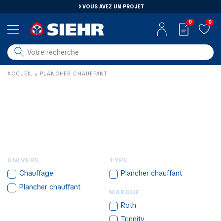
VOUS AVEZ UN PROJET
0
0
salle de bain
ACCUEIL
PLANCHER CHAUFFANT
»
carrelage
outillage
photovoltaïque
matériaux
aménagement
UNIVERS
TYPE
Chauffage
Plancher chauffant
Plancher chauffant
MARQUE
Roth
Trinnity