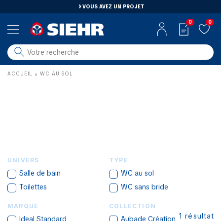
VOUS AVEZ UN PROJET
0
0
salle de bain
ACCUEIL
WC AU SOL
»
carrelage
outillage
photovoltaïque
matériaux
aménagement
UNIVERS
TYPE
Salle de bain
WC au sol
Toilettes
WC sans bride
MARQUE
COLLECTION
1
résultat
Ideal Standard
Aubade Création