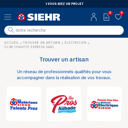
VOUS AVEZ UN PROJET
0
0
salle de bain
ACCUEIL
TROUVER UN ARTISAN
ÉLECTRICIEN
»
»
»
carrelage
CLIM CHAUFFE EXPRESS SARL
outillage
Trouver un artisan
photovoltaïque
Un réseau de professionnels qualifiés pour vous
matériaux
accompagner dans la réalisation de vos travaux.
aménagement