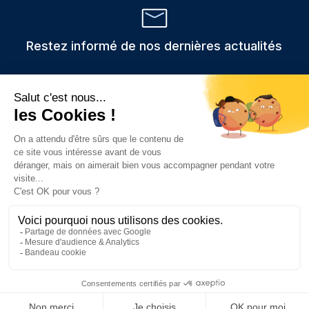
Restez informé de nos dernières actualités
Veuillez
Les informations recueillies via ce formulaire sont stockées et
utilisées uniquement pour traiter votre demande,
laisser
conformément au RGPD.
ce
champ
vide.
Prendre rendez-vous
Consulter nos c
Contacter
App