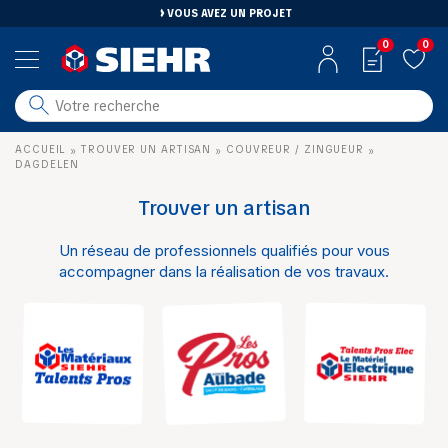
VOUS AVEZ UN PROJET
0
0
salle de bain
ACCUEIL
TROUVER UN ARTISAN
COUVREUR / ZINGUEUR
»
»
»
carrelage
DAGDELEN
outillage
Trouver un artisan
photovoltaïque
Un réseau de professionnels qualifiés pour vous
matériaux
accompagner dans la réalisation de vos travaux.
aménagement