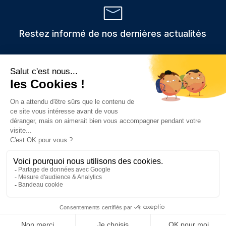
Restez informé de nos dernières actualités
Veuillez
Les informations recueillies via ce formulaire sont stockées et
utilisées uniquement pour traiter votre demande,
laisser
conformément au RGPD.
ce
champ
vide.
Prendre rendez-vous
Consulter nos c
Contacter
App