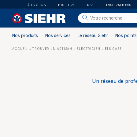
À PROPOS
HISTOIRE
RSE
INSPIRATIONS
salle de bain
carrelage
Nos produits
Nos services
Le réseau Siehr
Nos points
outillage
ACCUEIL
TROUVER UN ARTISAN
ÉLECTRICIEN
ETS GASS
»
»
»
photovoltaïque
matériaux
aménagement
Un réseau de profe