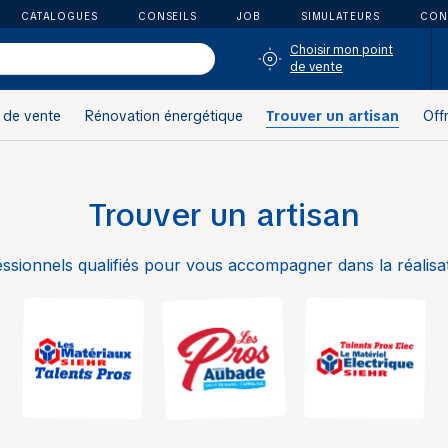
CATALOGUES
CONSEILS
JOB
SIMULATEURS
CON
Choisir mon point
de vente
 de vente
Rénovation énergétique
Trouver un artisan
Off
Trouver un artisan
ssionnels qualifiés pour vous accompagner dans la réalisat