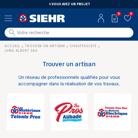
VOUS AVEZ UN PROJET
0
0
salle de bain
ACCUEIL
TROUVER UN ARTISAN
CHAUFFAGISTE
»
»
»
carrelage
JUNG ALBERT SAS
outillage
Trouver un artisan
photovoltaïque
Un réseau de professionnels qualifiés pour vous
matériaux
accompagner dans la réalisation de vos travaux.
aménagement