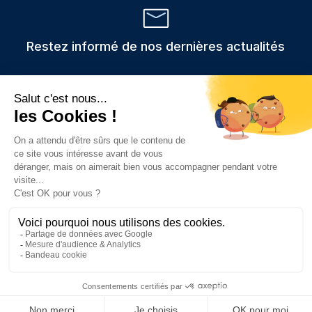
Restez informé de nos dernières actualités
Veuillez
Les informations recueillies via ce formulaire sont stockées et
utilisées uniquement pour traiter votre demande,
laisser
conformément au RGPD.
ce
champ
vide.
Prendre rendez-vous
Consulter nos c
Contacter
App