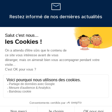
Restez informé de nos dernières actualités
Veuillez
Les informations recueillies via ce formulaire sont stockées et
utilisées uniquement pour traiter votre demande,
laisser
conformément au RGPD.
ce
champ
vide.
Prendre rendez-vous
Consulter nos c
Contacter
App