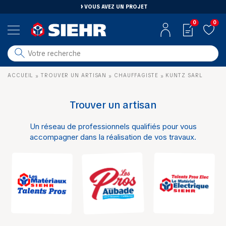
VOUS AVEZ UN PROJET
0
0
salle de bain
ACCUEIL
TROUVER UN ARTISAN
CHAUFFAGISTE
KUNTZ SARL
»
»
»
carrelage
outillage
Trouver un artisan
photovoltaïque
Un réseau de professionnels qualifiés pour vous
matériaux
accompagner dans la réalisation de vos travaux.
aménagement