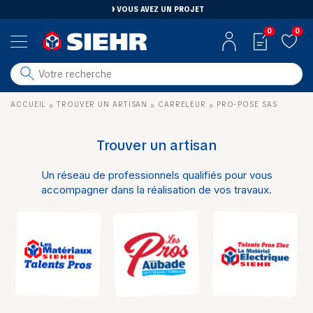
VOUS AVEZ UN PROJET
0
0
salle de bain
ACCUEIL
TROUVER UN ARTISAN
CARRELEUR
PRO-POSE SAS
»
»
»
carrelage
outillage
Trouver un artisan
photovoltaïque
Un réseau de professionnels qualifiés pour vous
matériaux
accompagner dans la réalisation de vos travaux.
aménagement