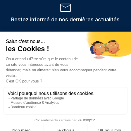
Restez informé de nos dernières actualités
Veuillez
Les informations recueillies via ce formulaire sont stockées et
utilisées uniquement pour traiter votre demande,
laisser
conformément au RGPD.
ce
champ
vide.
Prendre rendez-vous
Consulter nos c
Contacter
App