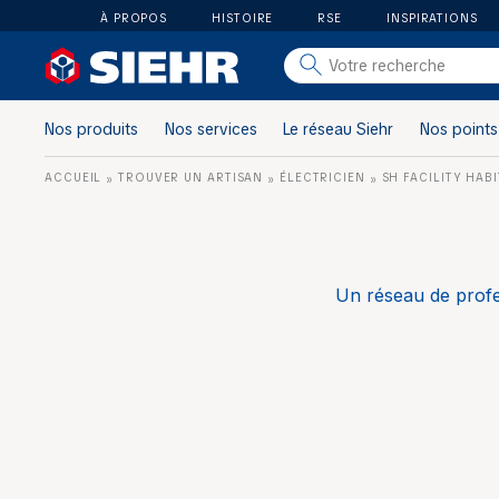
À PROPOS
HISTOIRE
RSE
INSPIRATIONS
salle de bain
carrelage
Nos produits
Nos services
Le réseau Siehr
Nos points
outillage
ACCUEIL
TROUVER UN ARTISAN
ÉLECTRICIEN
SH FACILITY HABI
»
»
»
photovoltaïque
matériaux
aménagement
Un réseau de profe