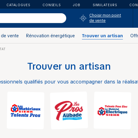
CATALOGUES
CONSEILS
JOB
SIMULATEURS
CON
Choisir mon point
de vente
 de vente
Rénovation énergétique
Trouver un artisan
Off
TAT
Trouver un artisan
ssionnels qualifiés pour vous accompagner dans la réalisat