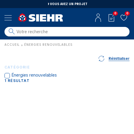
VOUS AVEZ UN PROJET
0
0
salle de bain
ACCUEIL
ÉNERGIES RENOUVELABLES
»
carrelage
outillage
Réinitialiser
photovoltaïque
CATÉGORIE
Énergies renouvelables
matériaux
1
RÉSULTAT
aménagement