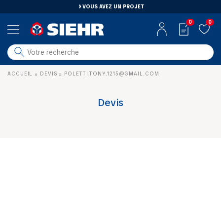
VOUS AVEZ UN PROJET
0
0
salle de bain
ACCUEIL
DEVIS
POLETTI.TONY.1215@GMAIL.COM
»
»
carrelage
outillage
Devis
photovoltaïque
matériaux
aménagement