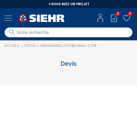
VOUS AVEZ UN PROJET
0
0
salle de bain
ACCUEIL
DEVIS
TANIAKNOBLOCH@GMAIL.COM
»
»
carrelage
outillage
Devis
photovoltaïque
matériaux
aménagement