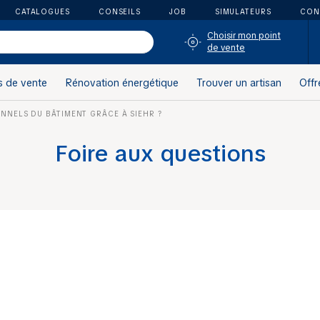
CATALOGUES
CONSEILS
JOB
SIMULATEURS
CON
Choisir mon point
de vente
s de vente
Rénovation énergétique
Trouver un artisan
Offr
NNELS DU BÂTIMENT GRÂCE À SIEHR ?
Foire aux questions