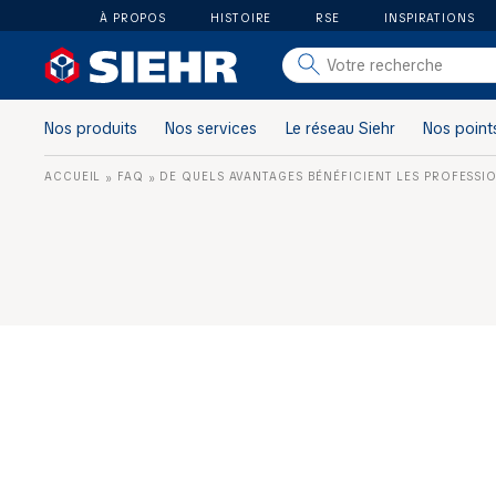
À PROPOS
HISTOIRE
RSE
INSPIRATIONS
salle de bain
carrelage
Nos produits
Nos services
Le réseau Siehr
Nos point
outillage
ACCUEIL
FAQ
DE QUELS AVANTAGES BÉNÉFICIENT LES PROFESSIO
»
»
photovoltaïque
matériaux
aménagement