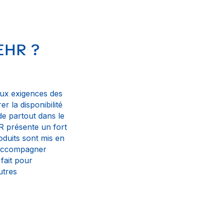
IEHR ?
aux exigences des
r la disponibilité
de partout dans le
R présente un fort
duits sont mis en
t accompagner
fait pour
utres