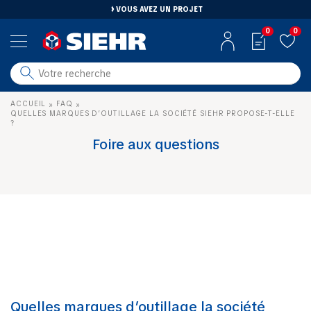
VOUS AVEZ UN PROJET
0
0
salle de bain
ACCUEIL
FAQ
»
»
carrelage
QUELLES MARQUES D’OUTILLAGE LA SOCIÉTÉ SIEHR PROPOSE-T-ELLE
?
outillage
Foire aux questions
photovoltaïque
matériaux
aménagement
Quelles marques d’outillage la société