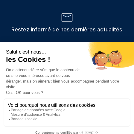
Restez informé de nos dernières actualités
Veuillez
Les informations recueillies via ce formulaire sont stockées et
utilisées uniquement pour traiter votre demande,
laisser
conformément au RGPD.
ce
champ
vide.