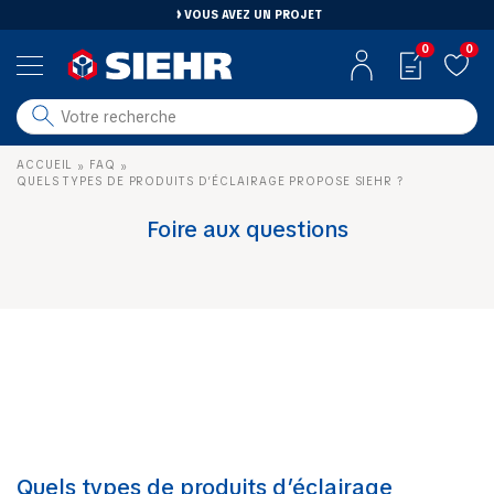
VOUS AVEZ UN PROJET
0
0
salle de bain
ACCUEIL
FAQ
»
»
carrelage
QUELS TYPES DE PRODUITS D’ÉCLAIRAGE PROPOSE SIEHR ?
outillage
Foire aux questions
photovoltaïque
matériaux
aménagement
Quels types de produits d’éclairage