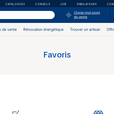
CATALOGUES
CONSEILS
JOB
SIMULATEURS
CON
Choisir mon point
de vente
s de vente
Rénovation énergétique
Trouver un artisan
Offr
Favoris