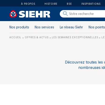
À PROPOS
HISTOIRE
RSE
INSPIRATIONS
salle de bain
carrelage
Nos produits
Nos services
Le réseau Siehr
Nos points
outillage
ACCUEIL
OFFRES & ACTUS
LES SEMAINES EXCEPTIONNELLES
LE
»
»
»
photovoltaïque
matériaux
aménagement
Découvrez toutes les 
nombreuses idé