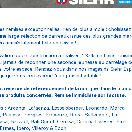
es remises exceptionnelles, rien de plus simple : choisisse
une large sélection de carreaux issue des plus grandes ma
era immédiatement faite en caisse !
ation ou de construction à réaliser ? Salle de bains, cuisin
u jamais de redonner une seconde jeunesse au carrelage de
de votre espace. Rendez-vous dans nos magasins Siehr Es
ge qui vous correspond à un prix imbattable !
us réserve de référencement de la marque dans le plan d
es produits concernés. Remise immédiate sur facture.
és :
Argenta, Lafaenza, Lasselsberger, Leonardo, Marca
 Pamesa, Pavigres, Provenza, Roca, Settecento, La
eca, Barwolf, Bati Orient, Cerdisa, Cermix, Desvres, Emil
Ermes, Ibero, Villeroy & Boch.