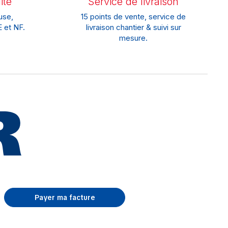
ité
Service de livraison
use,
15 points de vente, service de
 et NF.
livraison chantier & suivi sur
mesure.
Payer ma facture