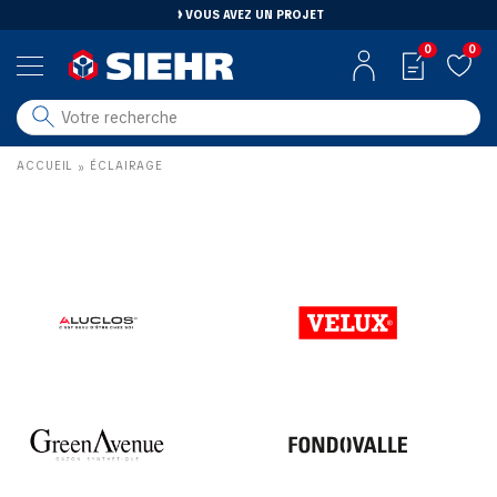
VOUS AVEZ UN PROJET
0
0
salle de bain
ACCUEIL
ÉCLAIRAGE
»
carrelage
outillage
photovoltaïque
matériaux
aménagement