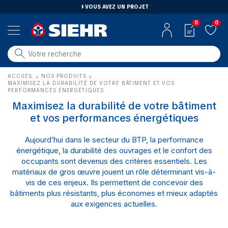
VOUS AVEZ UN PROJET
0
0
salle de bain
ACCUEIL
NOS PRODUITS
»
»
carrelage
MAXIMISEZ LA DURABILITÉ DE VOTRE BÂTIMENT ET VOS
PERFORMANCES ÉNERGÉTIQUES
outillage
Maximisez la durabilité de votre bâtiment
photovoltaïque
et vos performances énergétiques
matériaux
Aujourd’hui dans le secteur du BTP, la performance
aménagement
énergétique, la durabilité des ouvrages et le confort des
occupants sont devenus des critères essentiels. Les
matériaux de gros œuvre jouent un rôle déterminant vis-à-
vis de ces enjeux. Ils permettent de concevoir des
bâtiments plus résistants, plus économes et mieux adaptés
aux exigences actuelles.