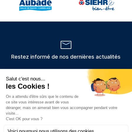
Restez informé de nos dernières actualités
Veuillez
Les informations recueillies via ce formulaire sont stockées et
utilisées uniquement pour traiter votre demande,
laisser
conformément au RGPD.
ce
champ
vide.