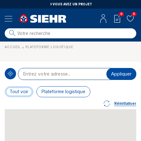
VOUS AVEZ UN PROJET
0
0
salle de bain
ACCUEIL
PLATEFORME LOGISTIQUE
»
carrelage
outillage
photovoltaïque
matériaux
aménagement
Tout voir
Plateforme logistique
Réinitialiser