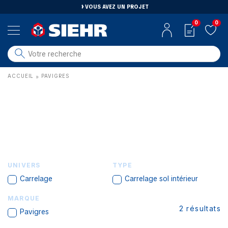
VOUS AVEZ UN PROJET
0
0
salle de bain
ACCUEIL
PAVIGRES
»
carrelage
outillage
photovoltaïque
matériaux
aménagement
UNIVERS
TYPE
Carrelage
Carrelage sol intérieur
MARQUE
2
résultats
Pavigres