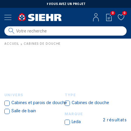
VOUS AVEZ UN PROJET
0
0
salle de bain
ACCUEIL
CABINES DE DOUCHE
»
carrelage
outillage
photovoltaïque
matériaux
aménagement
UNIVERS
TYPE
Cabines et parois de douche
Cabines de douche
Salle de bain
MARQUE
2
résultats
Leda