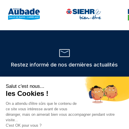
Restez informé de nos dernières actualités
Veuillez
Les informations recueillies via ce formulaire sont stockées et
utilisées uniquement pour traiter votre demande,
laisser
conformément au RGPD.
ce
champ
vide.