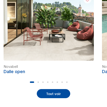
Novabell
No
Dalle open
Da
Tout voir