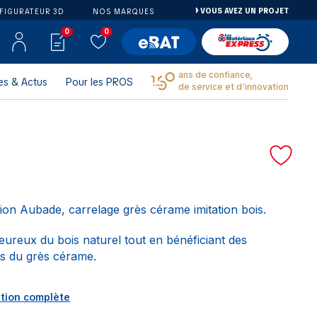
VOUS AVEZ UN PROJET
FIGURATEUR 3D
NOS MARQUES
0
0
ans de confiance,
es & Actus
Pour les PROS
de service et d’innovation
tion Aubade, carrelage grès cérame imitation bois.
eureux du bois naturel tout en bénéficiant des
s du grès cérame.
ption complète