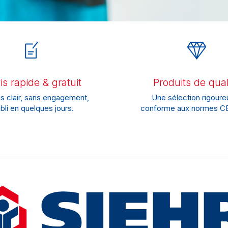
s rapide & gratuit
Produits de qual
s clair, sans engagement,
Une sélection rigoure
bli en quelques jours.
conforme aux normes CE