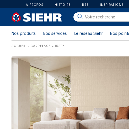
À PROPOS
HISTOIRE
RSE
INSPIRATIONS
salle de bain
carrelage
Nos produits
Nos services
Le réseau Siehr
Nos point
outillage
ACCUEIL
CARRELAGE
IRATY
»
»
photovoltaïque
matériaux
aménagement