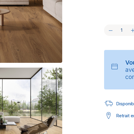
Vo
av
con
Disponibl
Retrait 