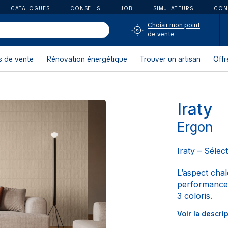
CATALOGUES
CONSEILS
JOB
SIMULATEURS
CON
Choisir mon point
de vente
s de vente
Rénovation énergétique
Trouver un artisan
Offr
Iraty
Ergon
Iraty – Sélec
L’aspect chal
performance
3 coloris.
Voir la descri