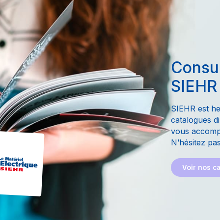
Consul
SIEHR
SIEHR est he
catalogues di
vous accompa
N’hésitez pas
Voir nos c