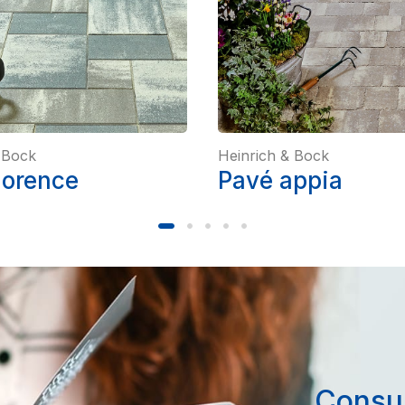
 Bock
Heinrich & Bock
lorence
Pavé appia
Consul