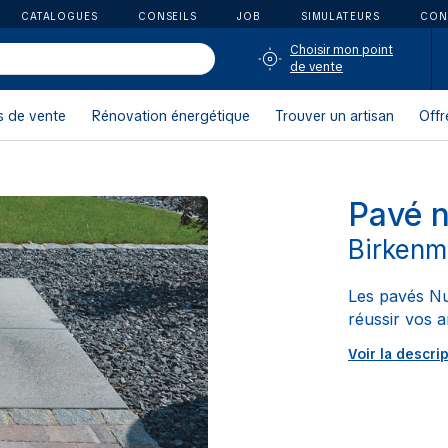
CATALOGUES
CONSEILS
JOB
SIMULATEURS
CON
Choisir mon point
de vente
s de vente
Rénovation énergétique
Trouver un artisan
Offr
Pavé 
Birkenm
Les pavés Nu
réussir vos a
Voir la descri