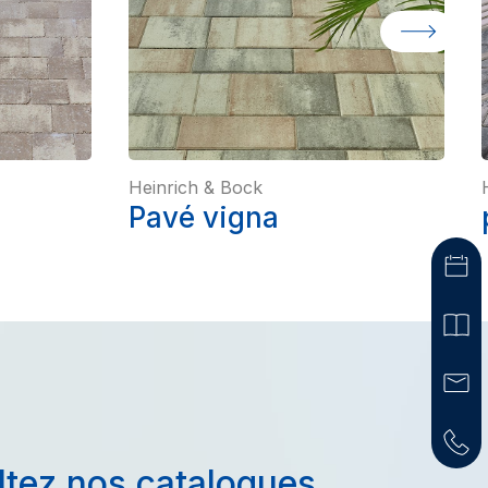
Heinrich & Bock
Pavé vigna
tez nos catalogues