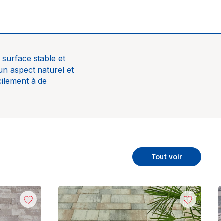
 surface stable et
 un aspect naturel et
cilement à de
meier
Tout voir