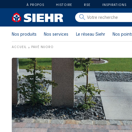
À PROPOS
HISTOIRE
RSE
INSPIRATIONS
salle de bain
carrelage
Nos produits
Nos services
Le réseau Siehr
Nos point
outillage
ACCUEIL
PAVÉ NUORO
»
photovoltaïque
matériaux
aménagement