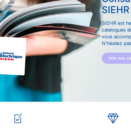
SIEHR
SIEHR est he
catalogues di
vous accompa
N’hésitez pas
Voir nos c