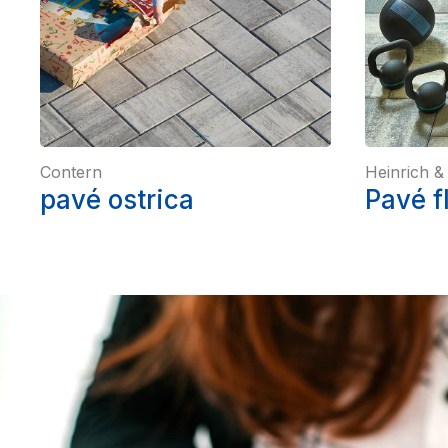
Contern
Heinrich &
pavé ostrica
Pavé f