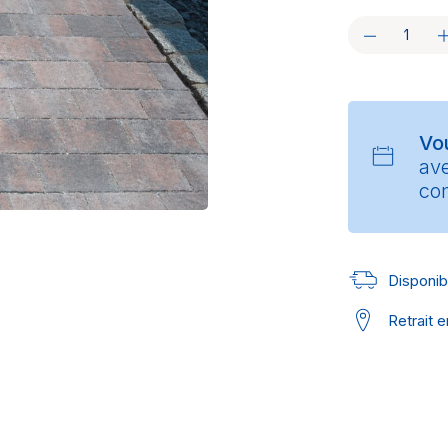
Vo
av
con
Disponibl
Retrait 