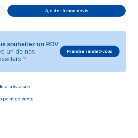
Ajouter à mon devis
us souhaitez un RDV
ec un de nos
Prendre rendez-vous
seillers ?
e à la livraison
en point de vente