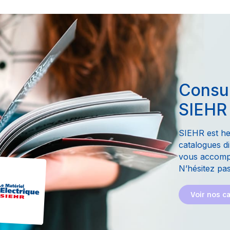
Consul
SIEHR
SIEHR est he
catalogues di
vous accompa
N’hésitez pas
Voir nos c