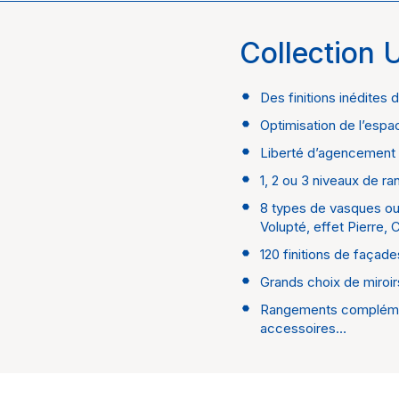
Collection 
Univers
Marque
Des finitions inédites 
Optimisation de l’esp
Liberté d’agencement L
1, 2 ou 3 niveaux de r
8 types de vasques ou
Volupté, effet Pierre
120 finitions de façade
Grands choix de miroirs
Rangements complément
accessoires…