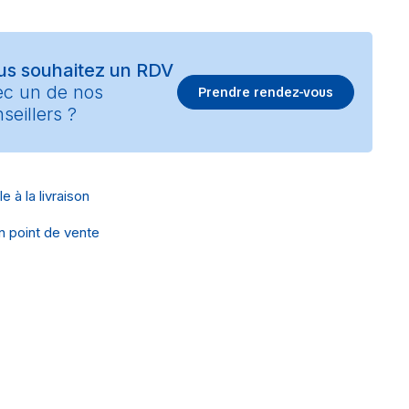
us souhaitez un RDV
ec un de nos
Prendre rendez-vous
seillers ?
e à la livraison
en point de vente