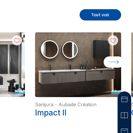
Tout voir
Sanijura
-
Aubade Création
Impact II