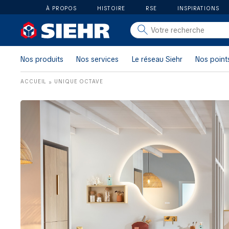
À PROPOS
HISTOIRE
RSE
INSPIRATIONS
salle de bain
carrelage
Nos produits
Nos services
Le réseau Siehr
Nos point
outillage
ACCUEIL
UNIQUE OCTAVE
»
photovoltaïque
matériaux
aménagement