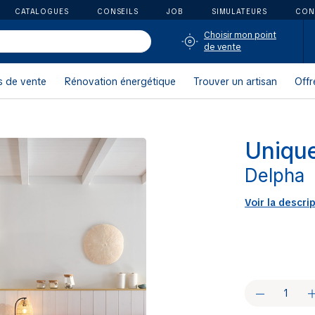
CATALOGUES
CONSEILS
JOB
SIMULATEURS
CON
Choisir mon point
de vente
s de vente
Rénovation énergétique
Trouver un artisan
Offr
Uniqu
Delpha
Voir la descri