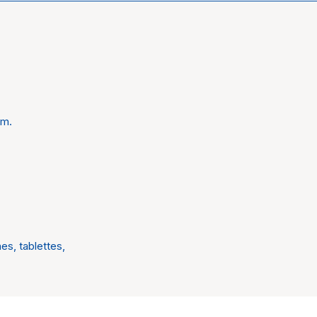
s
cm.
s, tablettes,