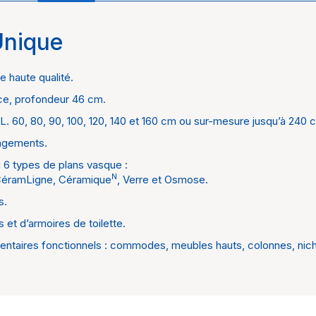
Unique
Meuble
Delpha
de haute qualité.
ace, profondeur 46 cm.
. 60, 80, 90, 100, 120, 140 et 160 cm ou sur-mesure jusqu’à 240 
angements.
 6 types de plans vasque :
N
, CéramLigne, Céramique
, Verre et Osmose.
s.
 et d’armoires de toilette.
aires fonctionnels : commodes, meubles hauts, colonnes, niche