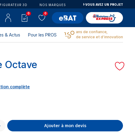
VOUS AVEZ UN PROJET
FIGURATEUR 3D
NOS MARQUES
0
0
ans de confiance,
es & Actus
Pour les PROS
de service et d’innovation
e Octave
ption complète
Ajouter à mon devis