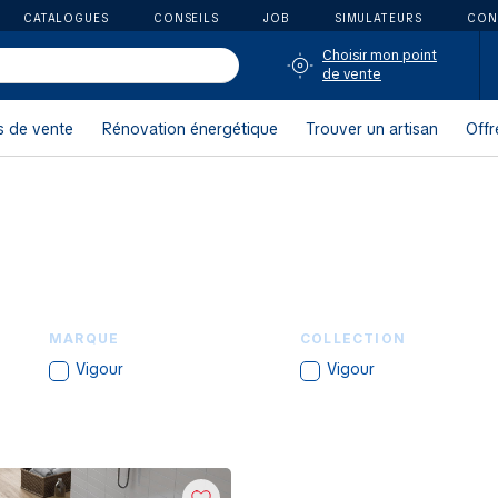
CATALOGUES
CONSEILS
JOB
SIMULATEURS
CON
Choisir mon point
de vente
s de vente
Rénovation énergétique
Trouver un artisan
Offr
MARQUE
COLLECTION
Vigour
Vigour