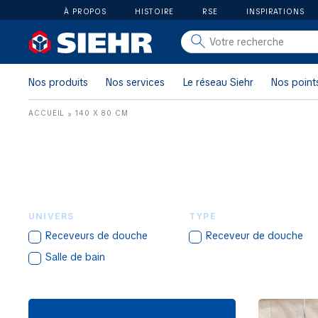
À PROPOS
HISTOIRE
RSE
INSPIRATIONS
salle de bain
carrelage
Nos produits
Nos services
Le réseau Siehr
Nos point
outillage
ACCUEIL
140 X 80 CM
»
photovoltaïque
matériaux
aménagement
UNIVERS
TYPE
Receveurs de douche
Receveur de douche
Salle de bain