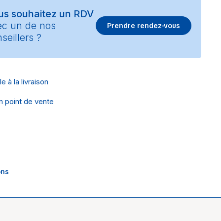
us souhaitez un RDV
ec un de nos
Prendre rendez-vous
seillers ?
e à la livraison
en point de vente
ons