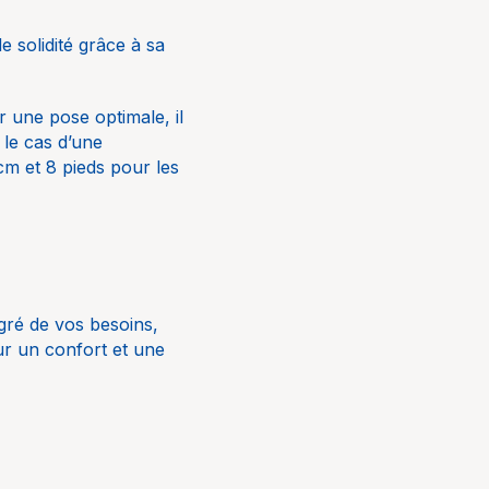
e bain
 solidité grâce à sa
 une pose optimale, il
 le cas d’une
e minéral
cm et 8 pieds pour les
sur la longueur
 sont
andés pour la
 gré de vos besoins,
ion 900 x 900 mm
ur un confort et une
ds sont
andés pour les
ions supérieures