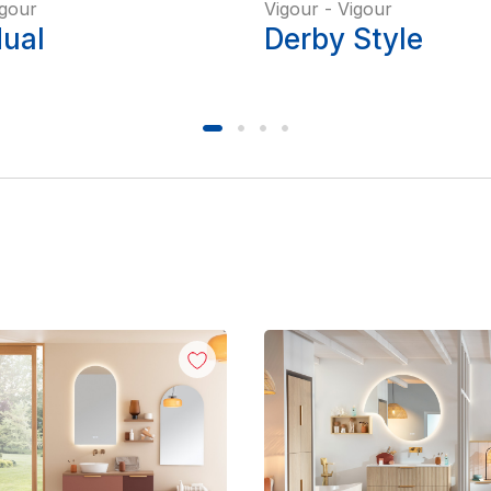
igour
Vigour
-
Vigour
dual
Derby Style