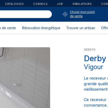
CATALOGUES
CONSEILS
JOB
SIMULATEURS
CON
Choisir mon point
de vente
s de vente
Rénovation énergétique
Trouver un artisan
Offr
SR8979
Derby 
Vigour
Le receveur 
grande qualit
vieillissement
Ce receveur 
convenance. P