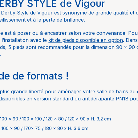
ERBY STYLE de Vigour
 100 x 90 / 100 x 100 / 120 x 80 / 120 x 90 x H. 3,2 cm
Salle d
Derby Style de Vigour est synonyme de grande qualité et de
/ 160 x 90 / 170x 75 / 180 x 80 x H. 3,6 cm
Vigour
illissement et à la perte de brillance.
Vigour
e est à poser ou à encastrer selon votre convenance. Pour
 l’installation avec le
kit de pieds disponible en option
. Dans
moulag
ieds, 5 pieds sont recommandés pour la dimension 90 x 90 
.
Blanc
centré 
de de formats !
stallation
5 pieds
recomm
 plus grande liberté pour aménager votre salle de bains au
dimens
 disponibles en version standard ou antidérapante PN18 po
/ 8 pie
recomm
 100 x 90 / 100 x 100 / 120 x 80 / 120 x 90 x H. 3,2 cm
dimens
/ 160 x 90 / 170x 75 / 180 x 80 x H. 3,6 cm