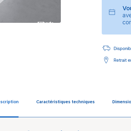
Vo
av
con
Disponibl
Retrait 
scription
Caractéristiques techniques
Dimensi