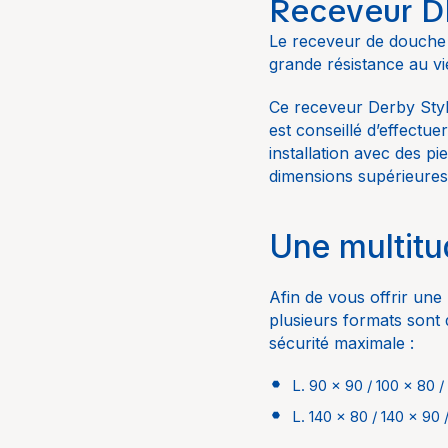
Receveur D
L. 90 x 90 / 100 x 80 /
Univers
Le receveur de douche 
L. 140 x 80 / 140 x 90 
Marque
grande résistance au vie
Collection
Ce receveur Derby Styl
est conseillé d’effectuer
Matériau
installation avec des p
dimensions supérieures
Coloris
Vidage
Une multitu
Kit de 8 pieds d'in
Afin de vous offrir une
plusieurs formats sont
sécurité maximale :
L. 90 x 90 / 100 x 80 /
L. 140 x 80 / 140 x 90 