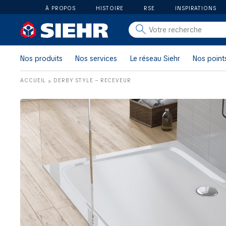
À PROPOS
HISTOIRE
RSE
INSPIRATIONS
salle de bain
carrelage
Nos produits
Nos services
Le réseau Siehr
Nos point
outillage
ACCUEIL
DERBY STYLE – RECEVEUR
»
photovoltaïque
matériaux
aménagement