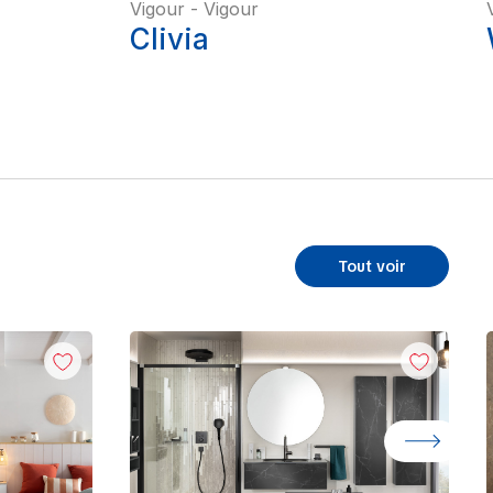
Vigour
-
Vigour
Clivia
Tout voir