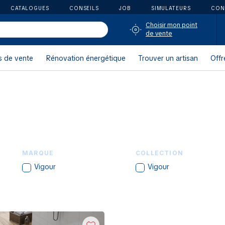
CATALOGUES
CONSEILS
JOB
SIMULATEURS
CON
Choisir mon point
de vente
s de vente
Rénovation énergétique
Trouver un artisan
Offr
MARQUE
COLLECTION
Vigour
Vigour