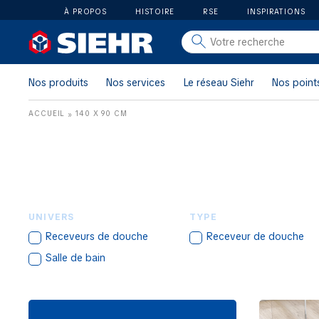
À PROPOS
HISTOIRE
RSE
INSPIRATIONS
salle de bain
carrelage
Nos produits
Nos services
Le réseau Siehr
Nos point
outillage
ACCUEIL
140 X 90 CM
»
photovoltaïque
matériaux
aménagement
UNIVERS
TYPE
Receveurs de douche
Receveur de douche
Salle de bain